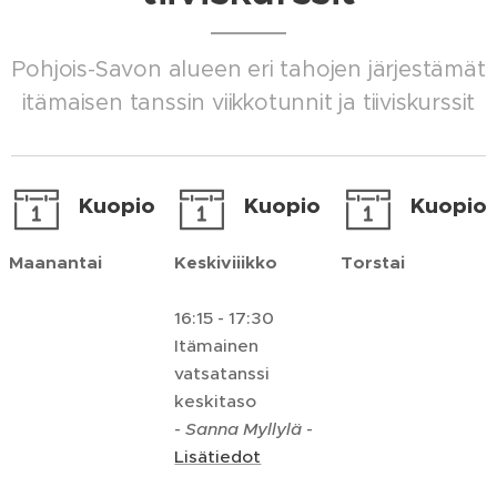
Pohjois-Savon alueen eri tahojen järjestämät
itämaisen tanssin viikkotunnit ja tiiviskurssit
Kuopio
Kuopio
Kuopio
Maanantai
Keskiviiikko
Torstai
16:15 - 17:30
Itämainen
vatsatanssi
keskitaso
-
Sanna Myllylä
-
Lisätiedot