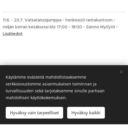
11.6. - 23.7. Vatsatanssijumppa - henkisesti rantakuntoon -
neljän kerran kesäkurssi klo 17:00 - 18:00 -
Sanna Myllylä
-
Lisätiedot
Mikäli haluat viikkotuntisi/tiiviskurssisi tälle sivulle, ota
yhteys pikkuegypti@outlook.com
Käytämme evästeitä mahdollistaaksemme
verkkosivustomme asianmukaisen toiminnan ja
turvallisuuden sekä tarjotaksemme sinulle parhaan
mahdollisen käyttökokemuksen.
Hyväksy vain tarpeelliset
Hyväksy kaikki
Aloita
Luo kotisivut ilmaiseksi!
Luotu
Webnodella
Evästeet