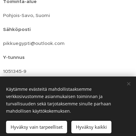
Toiminta-alue
Pohjois-Savo, Suomi
Sähköposti
pikkuegypti@outlook.com
Y-tunnus
1051345-9
Käytämme evästeitä mahdollistaaksemme
verkkosivustomme asianmukaisen toiminnan ja
turvallisuuden sekä tarjotaksemme sinulle parhaan
mahdollisen käyttökokemuksen.
Hyväksy vain tarpeelliset
Hyväksy kaikki
Aloita
Luo kotisivut ilmaiseksi!
Luotu
Webnodella
Evästeet